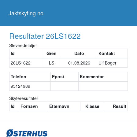
Jaktskyting.no
Jaktskyting.no
Resultater
26LS1622
Stevnedetaljer
Id
Gren
Dato
Kontakt
26LS1622
LS
01.08.2026
Ulf Boger
Telefon
Epost
Kommentar
95124989
Skyteresultater
Id
Fornavn
Etternavn
Klasse
Result