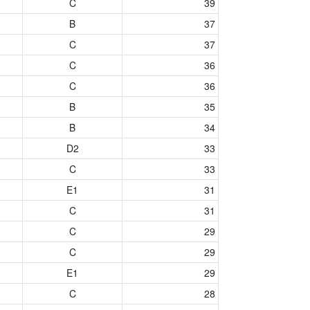
C
39
B
37
C
37
C
36
C
36
B
35
B
34
D2
33
C
33
E1
31
C
31
C
29
C
29
E1
29
C
28