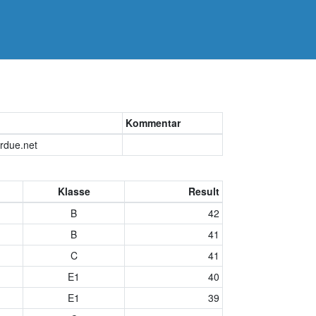
Kommentar
irdue.net
Klasse
Result
B
42
B
41
C
41
E1
40
E1
39