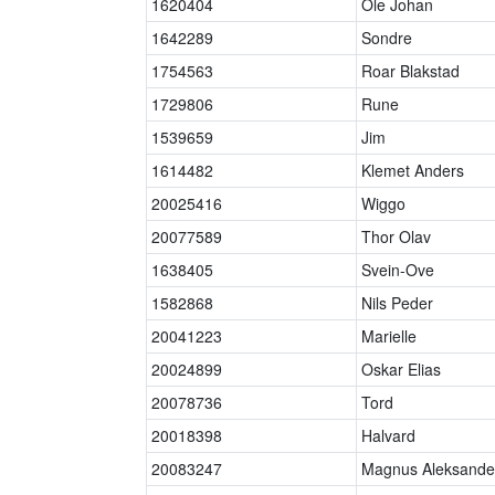
1620404
Ole Johan
1642289
Sondre
1754563
Roar Blakstad
1729806
Rune
1539659
Jim
1614482
Klemet Anders
20025416
Wiggo
20077589
Thor Olav
1638405
Svein-Ove
1582868
Nils Peder
20041223
Marielle
20024899
Oskar Elias
20078736
Tord
20018398
Halvard
20083247
Magnus Aleksande