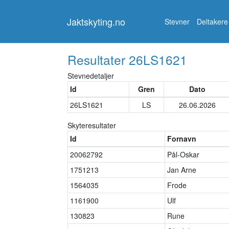
Jaktskyting.no
Jaktskyting.no
Stevner
Deltakere
Resultater
26LS1621
Stevnedetaljer
Id
Gren
Dato
26LS1621
LS
26.06.2026
Skyteresultater
Id
Fornavn
20062792
Pål-Oskar
1751213
Jan Arne
1564035
Frode
1161900
Ulf
130823
Rune