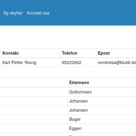
Ny skytter
Kontakt oss
Kontakt
Telefon
Epost
Karl-Petter Yeong
95222662
nordreisa@klubb.le
Etternavn
Guttormsen
Johansen
Johansen
Boger
Eggen