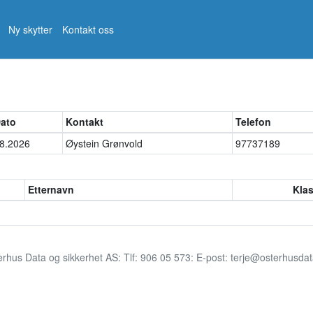
Ny skytter
Kontakt oss
ato
Kontakt
Telefon
8.2026
Øystein Grønvold
97737189
Etternavn
Kla
erhus Data og sikkerhet AS: Tlf: 906 05 573: E-post: terje@osterhusda