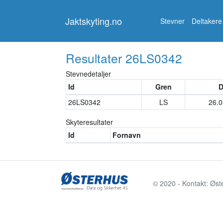
Jaktskyting.no
Jaktskyting.no
Stevner
Deltakere
Resultater
26LS0342
Stevnedetaljer
Id
Gren
D
26LS0342
LS
26.0
Skyteresultater
Id
Fornavn
© 2020 - Kontakt: Øst