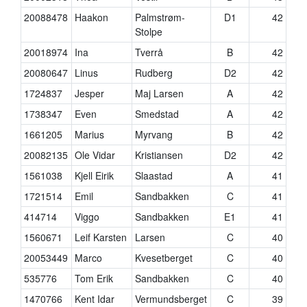
20088478
Haakon
Palmstrøm-
D1
42
Stolpe
20018974
Ina
Tverrå
B
42
20080647
Linus
Rudberg
D2
42
1724837
Jesper
Maj Larsen
A
42
1738347
Even
Smedstad
A
42
1661205
Marius
Myrvang
B
42
20082135
Ole Vidar
Kristiansen
D2
42
1561038
Kjell Eirik
Slaastad
A
41
1721514
Emil
Sandbakken
C
41
414714
Viggo
Sandbakken
E1
41
1560671
Leif Karsten
Larsen
C
40
20053449
Marco
Kvesetberget
C
40
535776
Tom Erik
Sandbakken
C
40
1470766
Kent Idar
Vermundsberget
C
39