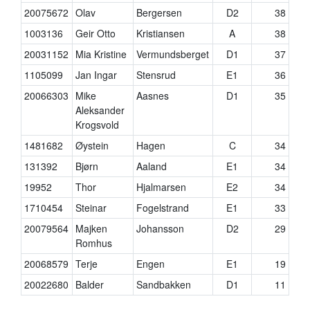
20075672
Olav
Bergersen
D2
38
1003136
Geir Otto
Kristiansen
A
38
20031152
Mia Kristine
Vermundsberget
D1
37
1105099
Jan Ingar
Stensrud
E1
36
20066303
Mike
Aasnes
D1
35
Aleksander
Krogsvold
1481682
Øystein
Hagen
C
34
131392
Bjørn
Aaland
E1
34
19952
Thor
Hjalmarsen
E2
34
1710454
Steinar
Fogelstrand
E1
33
20079564
Majken
Johansson
D2
29
Romhus
20068579
Terje
Engen
E1
19
20022680
Balder
Sandbakken
D1
11