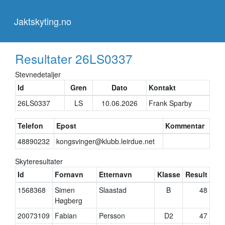
Jaktskyting.no
Jaktskyting.no
Resultater
26LS0337
Stevnedetaljer
Id
Gren
Dato
Kontakt
26LS0337
LS
10.06.2026
Frank Sparby
Telefon
Epost
Kommentar
48890232
kongsvinger@klubb.leirdue.net
Skyteresultater
Id
Fornavn
Etternavn
Klasse
Result
1568368
Simen
Slaastad
B
48
Høgberg
20073109
Fabian
Persson
D2
47