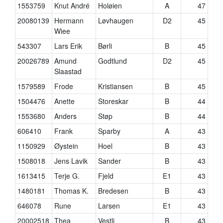
1553759
Knut André
Holøien
A
47
20080139
Hermann
Løvhaugen
D2
45
Wiee
543307
Lars Erik
Børli
B
45
20026789
Amund
Godtlund
D2
45
Slaastad
1579589
Frode
Kristiansen
B
45
1504476
Anette
Storeskar
B
44
1553680
Anders
Støp
B
44
606410
Frank
Sparby
A
43
1150929
Øystein
Hoel
B
43
1508018
Jens Lavik
Sander
B
43
1613415
Terje G.
Fjeld
E1
43
1480181
Thomas K.
Bredesen
B
43
646078
Rune
Larsen
E1
43
20002518
Thea
Vestli
B
43