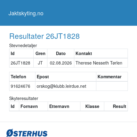
Jaktskyting.no
Jaktskyting.no
Resultater
26JT1828
Stevnedetaljer
Id
Gren
Dato
Kontakt
26JT1828
JT
02.08.2026
Therese Nesseth Tørlen
Telefon
Epost
Kommentar
91624676
orskog@klubb.leirdue.net
Skyteresultater
Id
Fornavn
Etternavn
Klasse
Result