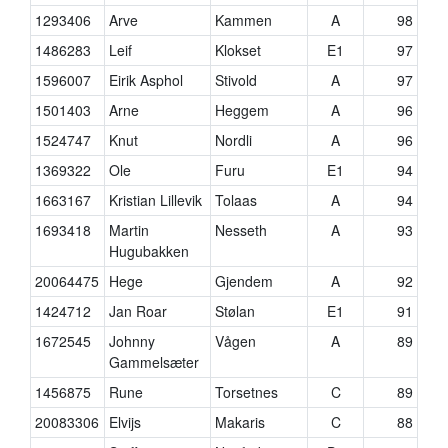
1293406
Arve
Kammen
A
98
1486283
Leif
Klokset
E1
97
1596007
Eirik Asphol
Stivold
A
97
1501403
Arne
Heggem
A
96
1524747
Knut
Nordli
A
96
1369322
Ole
Furu
E1
94
1663167
Kristian Lillevik
Tolaas
A
94
1693418
Martin
Nesseth
A
93
Hugubakken
20064475
Hege
Gjendem
A
92
1424712
Jan Roar
Stølan
E1
91
1672545
Johnny
Vågen
A
89
Gammelsæter
1456875
Rune
Torsetnes
C
89
20083306
Elvijs
Makaris
C
88