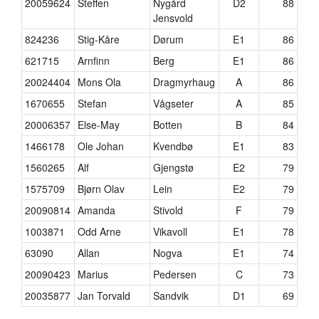
20059624
Steffen
Nygård
D2
88
Jensvold
824236
Stig-Kåre
Dørum
E1
86
621715
Arnfinn
Berg
E1
86
20024404
Mons Ola
Dragmyrhaug
A
86
1670655
Stefan
Vågseter
A
85
20006357
Else-May
Botten
B
84
1466178
Ole Johan
Kvendbø
E1
83
1560265
Alf
Gjengstø
E2
79
1575709
Bjørn Olav
Lein
E2
79
20090814
Amanda
Stivold
F
79
1003871
Odd Arne
Vikavoll
E1
78
63090
Allan
Nogva
E1
74
20090423
Marius
Pedersen
C
73
20035877
Jan Torvald
Sandvik
D1
69