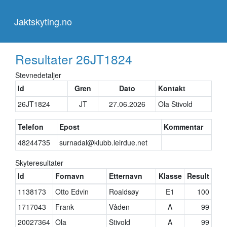
Jaktskyting.no
Jaktskyting.no
Resultater
26JT1824
Stevnedetaljer
Id
Gren
Dato
Kontakt
26JT1824
JT
27.06.2026
Ola Stivold
Telefon
Epost
Kommentar
48244735
surnadal@klubb.leirdue.net
Skyteresultater
Id
Fornavn
Etternavn
Klasse
Result
1138173
Otto Edvin
Roaldsøy
E1
100
1717043
Frank
Våden
A
99
20027364
Ola
Stivold
A
99