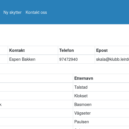
Ny skytter
Kontakt oss
Kontakt
Telefon
Epost
Espen Bakken
97472940
skala@klubb.leird
Etternavn
Talstad
Klokset
k
Basmoen
Vågseter
Paulsen