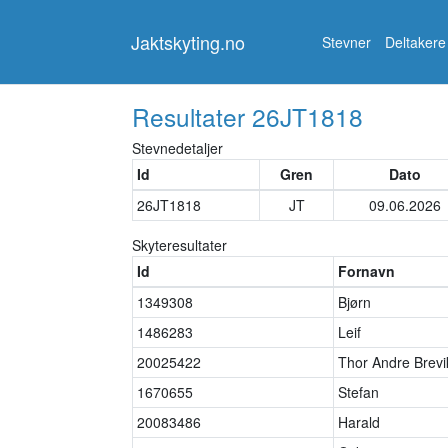
Jaktskyting.no
Jaktskyting.no
Stevner
Deltakere
Resultater
26JT1818
Stevnedetaljer
Id
Gren
Dato
26JT1818
JT
09.06.2026
Skyteresultater
Id
Fornavn
1349308
Bjørn
1486283
Leif
20025422
Thor Andre Brevi
1670655
Stefan
20083486
Harald