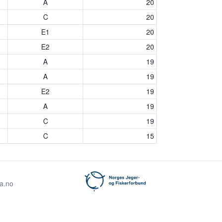
A
20
C
20
E1
20
E2
20
A
19
A
19
E2
19
A
19
C
19
C
15
ta.no