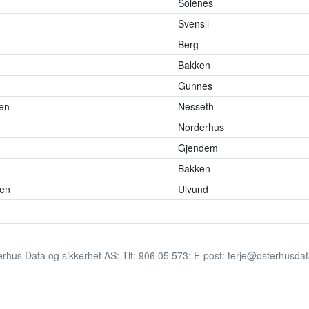
Solenes
Svensli
Berg
Bakken
Gunnes
en
Nesseth
Norderhus
Gjendem
Bakken
gen
Ulvund
erhus Data og sikkerhet AS: Tlf: 906 05 573: E-post: terje@osterhusda