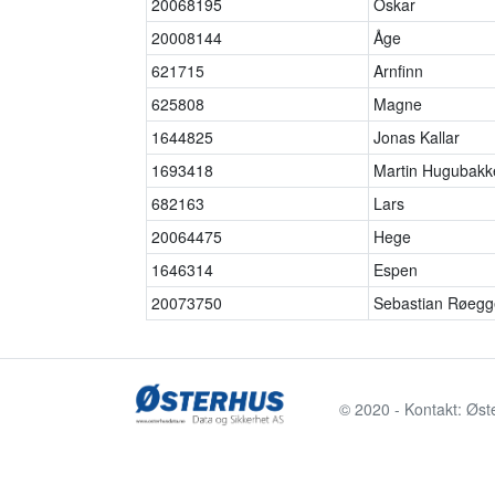
20068195
Oskar
20008144
Åge
621715
Arnfinn
625808
Magne
1644825
Jonas Kallar
1693418
Martin Hugubakk
682163
Lars
20064475
Hege
1646314
Espen
20073750
Sebastian Røeg
© 2020 - Kontakt: Øst