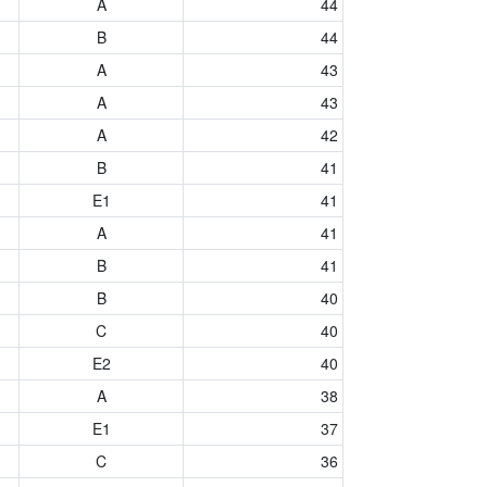
A
44
B
44
A
43
A
43
A
42
B
41
E1
41
A
41
B
41
B
40
C
40
E2
40
A
38
E1
37
C
36