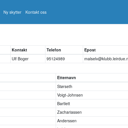
Ny skytter
Kontakt oss
Kontakt
Telefon
Epost
Ulf Boger
95124989
malselv@klubb.leirdue.
Etternavn
Størseth
Voigt-Johnsen
Bartlett
Zachariassen
Anderssen