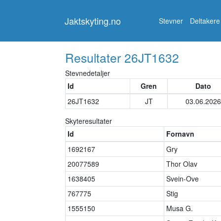
Jaktskyting.no
Jaktskyting.no
Stevner
Deltakere
Resultater
26JT1632
Stevnedetaljer
Id
Gren
Dato
26JT1632
JT
03.06.2026
Skyteresultater
Id
Fornavn
1692167
Gry
20077589
Thor Olav
1638405
Svein-Ove
767775
Stig
1555150
Musa G.