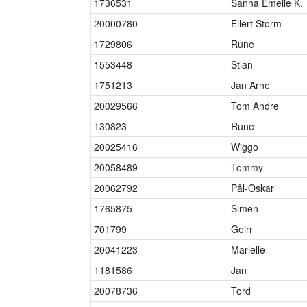
1736531
Sanna Emelie K.
20000780
Eilert Storm
1729806
Rune
1553448
Stian
1751213
Jan Arne
20029566
Tom Andre
130823
Rune
20025416
Wiggo
20058489
Tommy
20062792
Pål-Oskar
1765875
Simen
701799
Geirr
20041223
Marielle
1181586
Jan
20078736
Tord