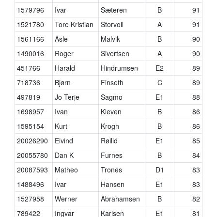
1579796
Ivar
Sæteren
B
91
1521780
Tore Kristian
Storvoll
A
91
1561166
Asle
Malvik
B
90
1490016
Roger
Sivertsen
A
90
451766
Harald
Hindrumsen
E2
89
718736
Bjørn
Finseth
C
89
497819
Jo Terje
Sagmo
E1
88
1698957
Ivan
Kleven
B
86
1595154
Kurt
Krogh
B
86
20026290
Eivind
Røilid
E1
85
20055780
Dan K
Furnes
B
84
20087593
Matheo
Trones
D1
83
1488496
Ivar
Hansen
E1
83
1527958
Werner
Abrahamsen
B
82
789422
Ingvar
Karlsen
E1
81