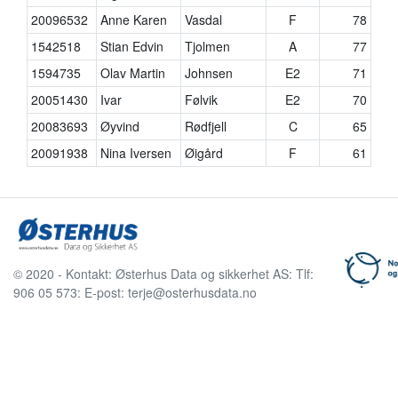
20096532
Anne Karen
Vasdal
F
78
1542518
Stian Edvin
Tjolmen
A
77
1594735
Olav Martin
Johnsen
E2
71
20051430
Ivar
Følvik
E2
70
20083693
Øyvind
Rødfjell
C
65
20091938
Nina Iversen
Øigård
F
61
© 2020 - Kontakt: Østerhus Data og sikkerhet AS: Tlf:
906 05 573: E-post: terje@osterhusdata.no