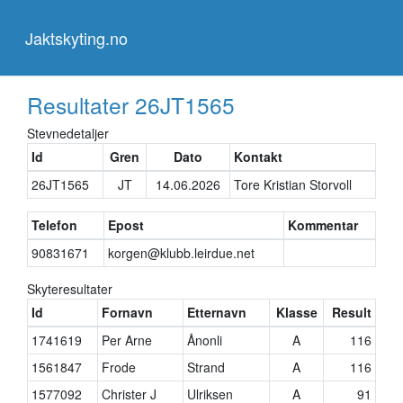
Jaktskyting.no
Jaktskyting.no
Resultater
26JT1565
Stevnedetaljer
Id
Gren
Dato
Kontakt
26JT1565
JT
14.06.2026
Tore Kristian Storvoll
Telefon
Epost
Kommentar
90831671
korgen@klubb.leirdue.net
Skyteresultater
Id
Fornavn
Etternavn
Klasse
Result
1741619
Per Arne
Ånonli
A
116
1561847
Frode
Strand
A
116
1577092
Christer J
Ulriksen
A
91