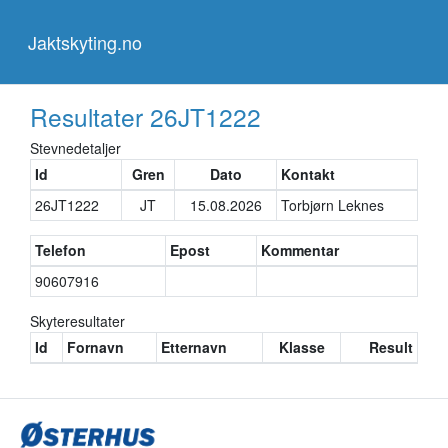
Jaktskyting.no
Jaktskyting.no
Resultater
26JT1222
Stevnedetaljer
Id
Gren
Dato
Kontakt
26JT1222
JT
15.08.2026
Torbjørn Leknes
Telefon
Epost
Kommentar
90607916
Skyteresultater
Id
Fornavn
Etternavn
Klasse
Result