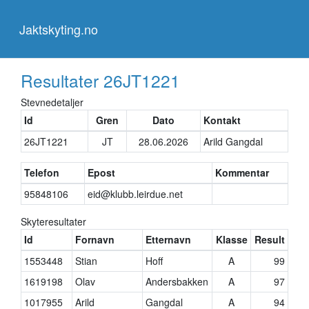
Jaktskyting.no
Jaktskyting.no
Resultater
26JT1221
Stevnedetaljer
Id
Gren
Dato
Kontakt
26JT1221
JT
28.06.2026
Arild Gangdal
Telefon
Epost
Kommentar
95848106
eid@klubb.leirdue.net
Skyteresultater
Id
Fornavn
Etternavn
Klasse
Result
1553448
Stian
Hoff
A
99
1619198
Olav
Andersbakken
A
97
1017955
Arild
Gangdal
A
94