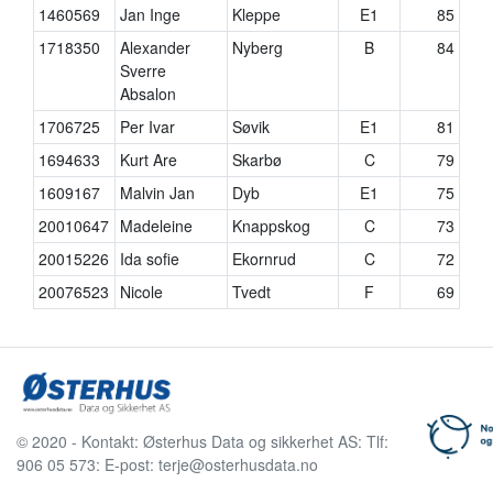
1460569
Jan Inge
Kleppe
E1
85
1718350
Alexander
Nyberg
B
84
Sverre
Absalon
1706725
Per Ivar
Søvik
E1
81
1694633
Kurt Are
Skarbø
C
79
1609167
Malvin Jan
Dyb
E1
75
20010647
Madeleine
Knappskog
C
73
20015226
Ida sofie
Ekornrud
C
72
20076523
Nicole
Tvedt
F
69
© 2020 - Kontakt: Østerhus Data og sikkerhet AS: Tlf:
906 05 573: E-post: terje@osterhusdata.no