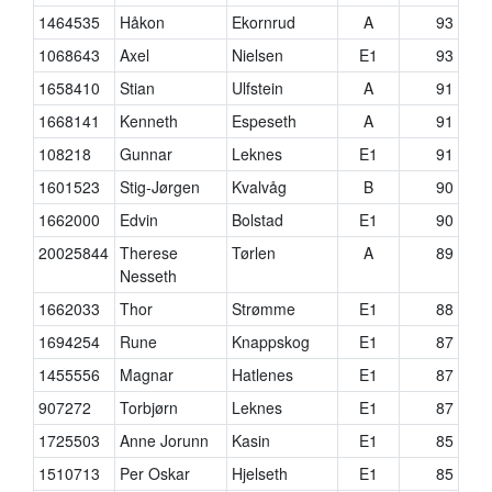
1464535
Håkon
Ekornrud
A
93
1068643
Axel
Nielsen
E1
93
1658410
Stian
Ulfstein
A
91
1668141
Kenneth
Espeseth
A
91
108218
Gunnar
Leknes
E1
91
1601523
Stig-Jørgen
Kvalvåg
B
90
1662000
Edvin
Bolstad
E1
90
20025844
Therese
Tørlen
A
89
Nesseth
1662033
Thor
Strømme
E1
88
1694254
Rune
Knappskog
E1
87
1455556
Magnar
Hatlenes
E1
87
907272
Torbjørn
Leknes
E1
87
1725503
Anne Jorunn
Kasin
E1
85
1510713
Per Oskar
Hjelseth
E1
85