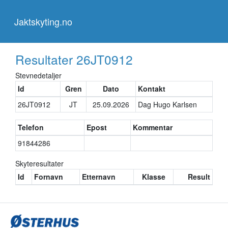
Jaktskyting.no
Jaktskyting.no
Resultater
26JT0912
Stevnedetaljer
Id
Gren
Dato
Kontakt
26JT0912
JT
25.09.2026
Dag Hugo Karlsen
Telefon
Epost
Kommentar
91844286
Skyteresultater
Id
Fornavn
Etternavn
Klasse
Result