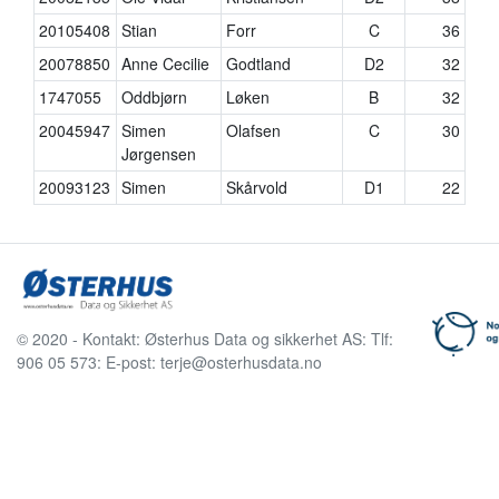
20105408
Stian
Forr
C
36
20078850
Anne Cecilie
Godtland
D2
32
1747055
Oddbjørn
Løken
B
32
20045947
Simen
Olafsen
C
30
Jørgensen
20093123
Simen
Skårvold
D1
22
© 2020 - Kontakt: Østerhus Data og sikkerhet AS: Tlf:
906 05 573: E-post: terje@osterhusdata.no