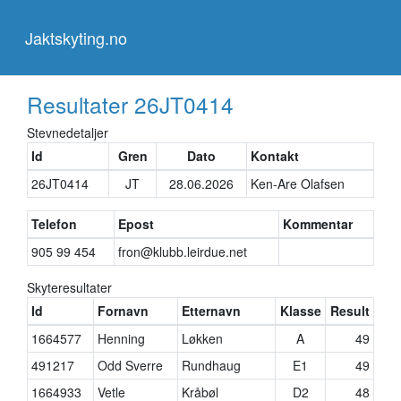
Jaktskyting.no
Jaktskyting.no
Resultater
26JT0414
Stevnedetaljer
Id
Gren
Dato
Kontakt
26JT0414
JT
28.06.2026
Ken-Are Olafsen
Telefon
Epost
Kommentar
905 99 454
fron@klubb.leirdue.net
Skyteresultater
Id
Fornavn
Etternavn
Klasse
Result
1664577
Henning
Løkken
A
49
491217
Odd Sverre
Rundhaug
E1
49
1664933
Vetle
Kråbøl
D2
48