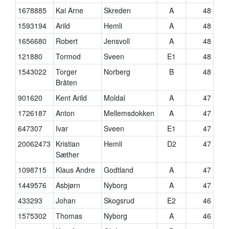
1678885
Kai Arne
Skreden
A
48
1593194
Arild
Hemli
A
48
1656680
Robert
Jensvoll
A
48
121880
Tormod
Sveen
E1
48
1543022
Torger
Norberg
B
48
Bråten
901620
Kent Arild
Moldal
A
47
1726187
Anton
Mellemsdokken
A
47
647307
Ivar
Sveen
E1
47
20062473
Kristian
Hemli
D2
47
Sæther
1098715
Klaus Andre
Godtland
A
47
1449576
Asbjørn
Nyborg
A
47
433293
Johan
Skogsrud
E2
46
1575302
Thomas
Nyborg
A
46