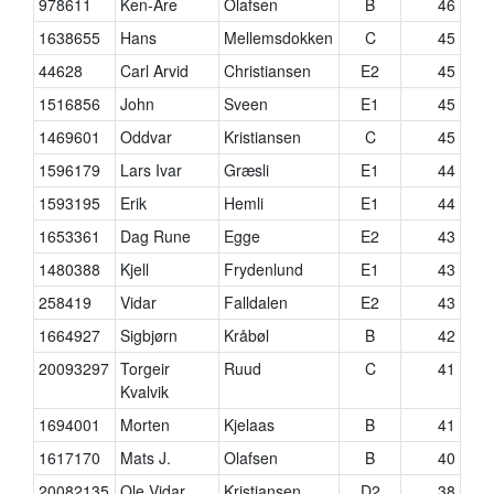
978611
Ken-Are
Olafsen
B
46
1638655
Hans
Mellemsdokken
C
45
44628
Carl Arvid
Christiansen
E2
45
1516856
John
Sveen
E1
45
1469601
Oddvar
Kristiansen
C
45
1596179
Lars Ivar
Græsli
E1
44
1593195
Erik
Hemli
E1
44
1653361
Dag Rune
Egge
E2
43
1480388
Kjell
Frydenlund
E1
43
258419
Vidar
Falldalen
E2
43
1664927
Sigbjørn
Kråbøl
B
42
20093297
Torgeir
Ruud
C
41
Kvalvik
1694001
Morten
Kjelaas
B
41
1617170
Mats J.
Olafsen
B
40
20082135
Ole Vidar
Kristiansen
D2
38