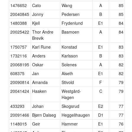
1476652
Cato
Wang
A
85
20040845
Jonny
Pedersen
B
85
1480388
Kjell
Frydenlund
E1
84
20025422
Thor Andre
Basmoen
A
84
Brevik
1750757
Karl Rune
Konstad
E1
83
1732116
Anders
Karlsson
B
83
20068195
Oskar
Solenes
A
82
608375
Jan
Alseth
E1
82
20090814
Amanda
Stivold
F
79
20041424
Haaken
Westgård-
C
79
Hagen
433293
Johan
Skogsrud
E2
77
20091466
Bjørn Dalseg
Heggelihaugen
D1
77
1148015
Geir
Hammer
E1
76