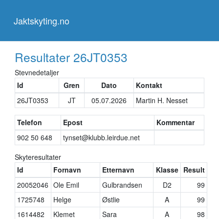
Jaktskyting.no
Jaktskyting.no
Resultater
26JT0353
Stevnedetaljer
Id
Gren
Dato
Kontakt
26JT0353
JT
05.07.2026
Martin H. Nesset
Telefon
Epost
Kommentar
902 50 648
tynset@klubb.leirdue.net
Skyteresultater
Id
Fornavn
Etternavn
Klasse
Result
20052046
Ole Emil
Gulbrandsen
D2
99
1725748
Helge
Østlie
A
99
1614482
Klemet
Sara
A
98