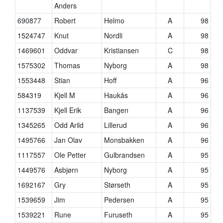
Anders
690877
Robert
Helmo
A
98
1524747
Knut
Nordli
A
98
1469601
Oddvar
Kristiansen
C
98
1575302
Thomas
Nyborg
A
98
1553448
Stian
Hoff
A
96
584319
Kjell M
Haukås
A
96
1137539
Kjell Erik
Bangen
A
96
1345265
Odd Arild
Lillerud
A
96
1495766
Jan Olav
Monsbakken
A
96
1117557
Ole Petter
Gulbrandsen
A
95
1449576
Asbjørn
Nyborg
A
95
1692167
Gry
Størseth
A
95
1539659
Jim
Pedersen
A
95
1539221
Rune
Furuseth
A
95