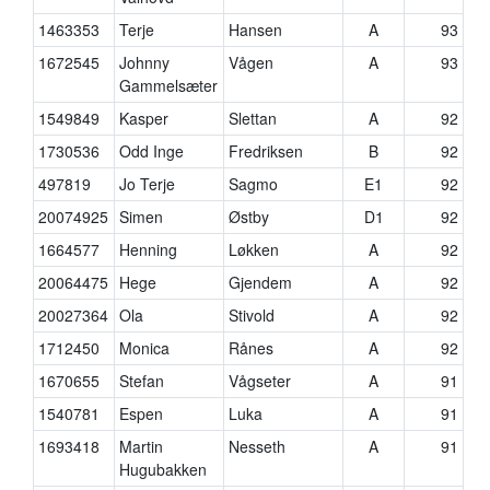
1463353
Terje
Hansen
A
93
1672545
Johnny
Vågen
A
93
Gammelsæter
1549849
Kasper
Slettan
A
92
1730536
Odd Inge
Fredriksen
B
92
497819
Jo Terje
Sagmo
E1
92
20074925
Simen
Østby
D1
92
1664577
Henning
Løkken
A
92
20064475
Hege
Gjendem
A
92
20027364
Ola
Stivold
A
92
1712450
Monica
Rånes
A
92
1670655
Stefan
Vågseter
A
91
1540781
Espen
Luka
A
91
1693418
Martin
Nesseth
A
91
Hugubakken