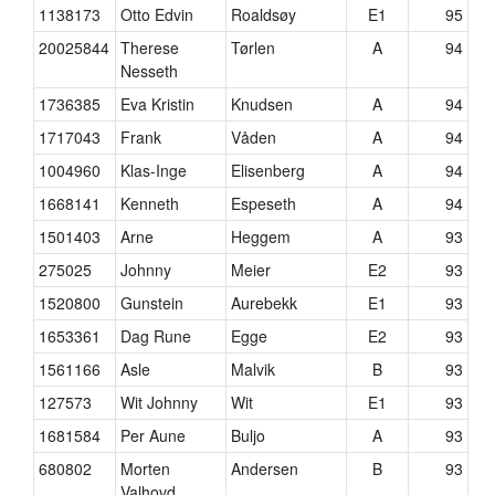
1138173
Otto Edvin
Roaldsøy
E1
95
20025844
Therese
Tørlen
A
94
Nesseth
1736385
Eva Kristin
Knudsen
A
94
1717043
Frank
Våden
A
94
1004960
Klas-Inge
Elisenberg
A
94
1668141
Kenneth
Espeseth
A
94
1501403
Arne
Heggem
A
93
275025
Johnny
Meier
E2
93
1520800
Gunstein
Aurebekk
E1
93
1653361
Dag Rune
Egge
E2
93
1561166
Asle
Malvik
B
93
127573
Wit Johnny
Wit
E1
93
1681584
Per Aune
Buljo
A
93
680802
Morten
Andersen
B
93
Valhovd