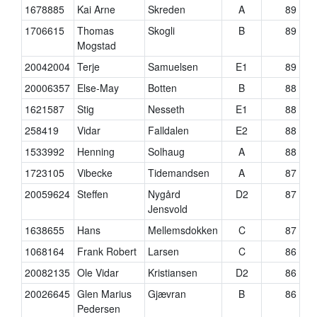
1678885
Kai Arne
Skreden
A
89
1706615
Thomas
Skogli
B
89
Mogstad
20042004
Terje
Samuelsen
E1
89
20006357
Else-May
Botten
B
88
1621587
Stig
Nesseth
E1
88
258419
Vidar
Falldalen
E2
88
1533992
Henning
Solhaug
A
88
1723105
Vibecke
Tidemandsen
A
87
20059624
Steffen
Nygård
D2
87
Jensvold
1638655
Hans
Mellemsdokken
C
87
1068164
Frank Robert
Larsen
C
86
20082135
Ole Vidar
Kristiansen
D2
86
20026645
Glen Marius
Gjævran
B
86
Pedersen