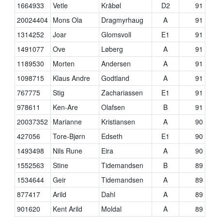
1664933
Vetle
Kråbøl
D2
91
20024404
Mons Ola
Dragmyrhaug
A
91
1314252
Joar
Glomsvoll
E1
91
1491077
Ove
Løberg
A
91
1189530
Morten
Andersen
A
91
1098715
Klaus Andre
Godtland
A
91
767775
Stig
Zachariassen
E1
91
978611
Ken-Are
Olafsen
B
91
20037352
Marianne
Kristiansen
A
90
427056
Tore-Bjørn
Edseth
E1
90
1493498
Nils Rune
Eira
A
90
1552563
Stine
Tidemandsen
B
89
1534644
Geir
Tidemandsen
A
89
877417
Arild
Dahl
A
89
901620
Kent Arild
Moldal
A
89