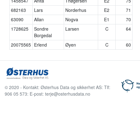
1458547
Anita
Thøgersen
E2
75
682163
Lars
Norderhus
E2
71
63090
Allan
Nogva
E1
70
1728625
Sondre
Larsen
C
64
Borgedal
20075565
Erlend
Øyen
C
60
© 2020 - Kontakt: Østerhus Data og sikkerhet AS: Tlf:
906 05 573: E-post: terje@osterhusdata.no