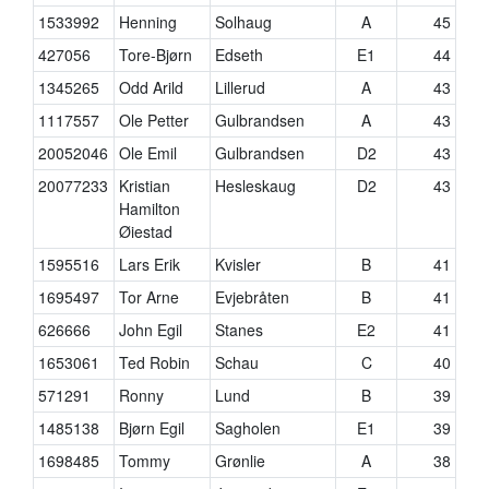
1533992
Henning
Solhaug
A
45
427056
Tore-Bjørn
Edseth
E1
44
1345265
Odd Arild
Lillerud
A
43
1117557
Ole Petter
Gulbrandsen
A
43
20052046
Ole Emil
Gulbrandsen
D2
43
20077233
Kristian
Hesleskaug
D2
43
Hamilton
Øiestad
1595516
Lars Erik
Kvisler
B
41
1695497
Tor Arne
Evjebråten
B
41
626666
John Egil
Stanes
E2
41
1653061
Ted Robin
Schau
C
40
571291
Ronny
Lund
B
39
1485138
Bjørn Egil
Sagholen
E1
39
1698485
Tommy
Grønlie
A
38