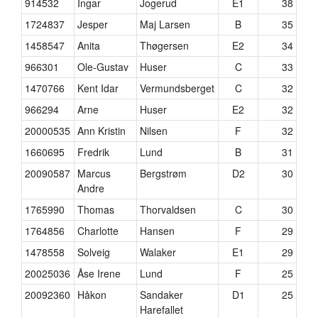
914532
Ingar
Jogerud
E1
38
1724837
Jesper
Maj Larsen
B
35
1458547
Anita
Thøgersen
E2
34
966301
Ole-Gustav
Huser
C
33
1470766
Kent Idar
Vermundsberget
C
32
966294
Arne
Huser
E2
32
20000535
Ann Kristin
Nilsen
F
32
1660695
Fredrik
Lund
B
31
20090587
Marcus
Bergstrøm
D2
30
Andre
1765990
Thomas
Thorvaldsen
C
30
1764856
Charlotte
Hansen
F
29
1478558
Solveig
Walaker
E1
29
20025036
Åse Irene
Lund
F
25
20092360
Håkon
Sandaker
D1
25
Harefallet