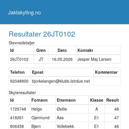
Jaktskyting.no
Jaktskyting.no
Resultater
26JT0102
Stevnedetaljer
Id
Gren
Dato
Kontakt
26JT0102
JT
16.05.2026
Jesper Maj Larsen
Telefon
Epost
Kommentar
92048900
bjorkelangen@klubb.leirdue.net
Skyteresultater
Id
Fornavn
Etternavn
Klasse
Result
1725748
Helge
Østlie
A
48
418261
Gjermund
Aas
E1
47
806458
Bjørn
Vollebekk
E1
46