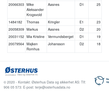
20066303
Mike
Aasnes
D1
25
Aleksander
Krogsvold
1484182
Thomas
Kringler
E1
23
20058309
Markus
Aasnes
D2
20
20031152
Mia Kristine
Vermundsberget
D1
19
20079564
Majken
Johansson
D2
18
Romhus
© 2020 - Kontakt: Østerhus Data og sikkerhet AS: Tlf:
906 05 573: E-post: terje@osterhusdata.no