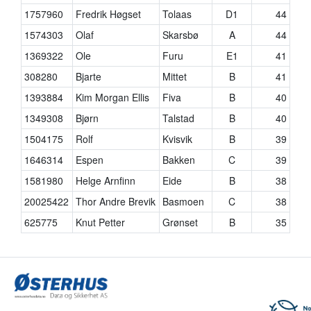
1757960
Fredrik Høgset
Tolaas
D1
44
1574303
Olaf
Skarsbø
A
44
1369322
Ole
Furu
E1
41
308280
Bjarte
Mittet
B
41
1393884
Kim Morgan Ellis
Fiva
B
40
1349308
Bjørn
Talstad
B
40
1504175
Rolf
Kvisvik
B
39
1646314
Espen
Bakken
C
39
1581980
Helge Arnfinn
Eide
B
38
20025422
Thor Andre Brevik
Basmoen
C
38
625775
Knut Petter
Grønset
B
35