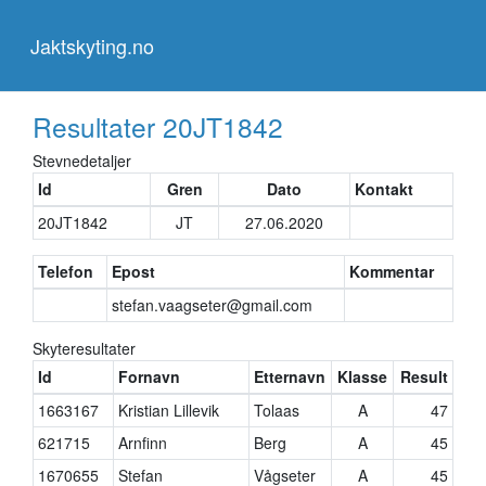
Jaktskyting.no
Jaktskyting.no
Resultater
20JT1842
Stevnedetaljer
Id
Gren
Dato
Kontakt
20JT1842
JT
27.06.2020
Telefon
Epost
Kommentar
stefan.vaagseter@gmail.com
Skyteresultater
Id
Fornavn
Etternavn
Klasse
Result
1663167
Kristian Lillevik
Tolaas
A
47
621715
Arnfinn
Berg
A
45
1670655
Stefan
Vågseter
A
45