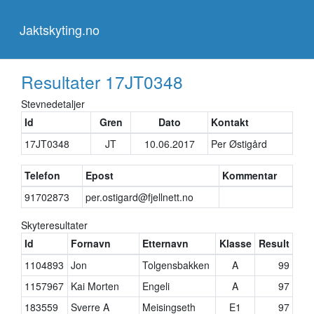
Jaktskyting.no
Jaktskyting.no
Resultater
17JT0348
Stevnedetaljer
Id
Gren
Dato
Kontakt
17JT0348
JT
10.06.2017
Per Østigård
Telefon
Epost
Kommentar
91702873
per.ostigard@fjellnett.no
Skyteresultater
Id
Fornavn
Etternavn
Klasse
Result
1104893
Jon
Tolgensbakken
A
99
1157967
Kai Morten
Engeli
A
97
183559
Sverre A
Meisingseth
E1
97