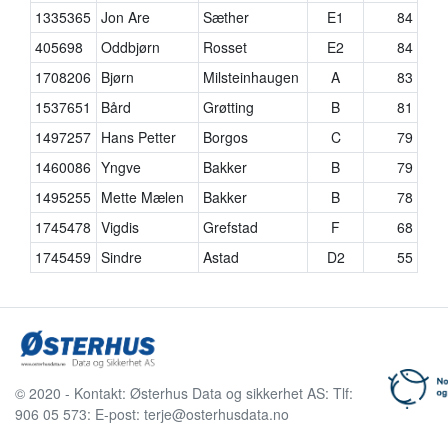
1335365
Jon Are
Sæther
E1
84
405698
Oddbjørn
Rosset
E2
84
1708206
Bjørn
Milsteinhaugen
A
83
1537651
Bård
Grøtting
B
81
1497257
Hans Petter
Borgos
C
79
1460086
Yngve
Bakker
B
79
1495255
Mette Mælen
Bakker
B
78
1745478
Vigdis
Grefstad
F
68
1745459
Sindre
Astad
D2
55
© 2020 - Kontakt: Østerhus Data og sikkerhet AS: Tlf:
906 05 573: E-post: terje@osterhusdata.no