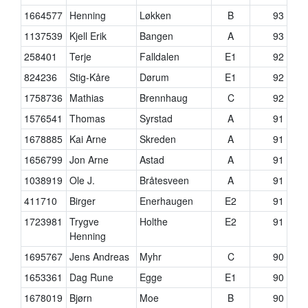
1664577
Henning
Løkken
B
93
1137539
Kjell Erik
Bangen
A
93
258401
Terje
Falldalen
E1
92
824236
Stig-Kåre
Dørum
E1
92
1758736
Mathias
Brennhaug
C
92
1576541
Thomas
Syrstad
A
91
1678885
Kai Arne
Skreden
A
91
1656799
Jon Arne
Astad
A
91
1038919
Ole J.
Bråtesveen
A
91
411710
Birger
Enerhaugen
E2
91
1723981
Trygve
Holthe
E2
91
Henning
1695767
Jens Andreas
Myhr
C
90
1653361
Dag Rune
Egge
E1
90
1678019
Bjørn
Moe
B
90