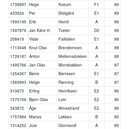
1735897
Hege
Kveum
F1
89
433524
Per
Østigård
E1
89
1593195
Erik
Hemli
A
89
1597879
Jan Kåre H.
Tveter
D2
89
258419
Vidar
Falldalen
E1
88
1713048
Knut Olav
Brendemoen
A
88
1726187
Anton
Mellemsdokken
A
88
1495766
Jan Olav
Monsbakken
A
87
1254367
Børre
Børresen
E1
87
1569993
Helge
Rønning
B
87
310673
Erling
Henriksen
E2
86
1575709
Bjørn Olav
Lein
E2
86
343872
Åge
Almestrand
E2
86
1757984
Marius
Løkken
B
85
1314252
Joar
Glomsvoll
A
85