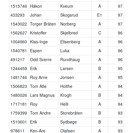
1515746
Håkon
Kveum
A
97
433293
Johan
Skogsrud
E1
97
1543022
Torger Bråten
Norberg
A
97
1562627
Kristoffer
Skjelbred
C
96
1004960
Klas-Inge
Elisenberg
A
96
1540781
Espen
Luka
A
96
491217
Odd Sverre
Rundhaug
A
96
1244459
Erik
Larsen
B
95
1481746
Roy Arne
Jonsen
A
95
1506823
Tom Atle
Holthe
A
94
1480026
Lars Magnus
Krogh
B
94
1717181
Roy
Helli
A
94
1759399
Tom Andre
Storebråten
B
93
1510601
Erik
Sydbøge
B
93
978611
Ken-Are
Olafsen
A
93