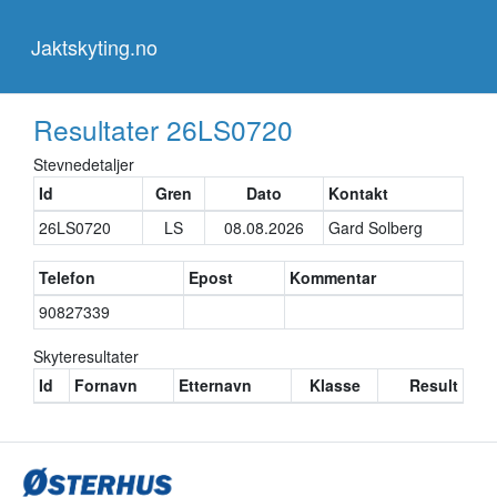
Jaktskyting.no
Jaktskyting.no
Resultater
26LS0720
Stevnedetaljer
Id
Gren
Dato
Kontakt
26LS0720
LS
08.08.2026
Gard Solberg
Telefon
Epost
Kommentar
90827339
Skyteresultater
Id
Fornavn
Etternavn
Klasse
Result