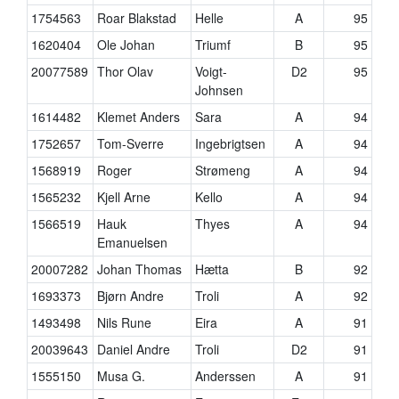
1754563
Roar Blakstad
Helle
A
95
1620404
Ole Johan
Triumf
B
95
20077589
Thor Olav
Voigt-
D2
95
Johnsen
1614482
Klemet Anders
Sara
A
94
1752657
Tom-Sverre
Ingebrigtsen
A
94
1568919
Roger
Strømeng
A
94
1565232
Kjell Arne
Kello
A
94
1566519
Hauk
Thyes
A
94
Emanuelsen
20007282
Johan Thomas
Hætta
B
92
1693373
Bjørn Andre
Troli
A
92
1493498
Nils Rune
Eira
A
91
20039643
Daniel Andre
Troli
D2
91
1555150
Musa G.
Anderssen
A
91