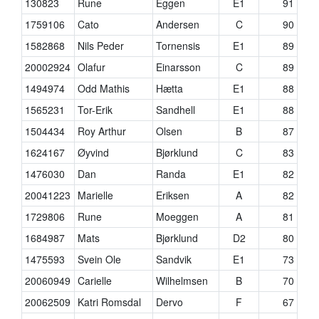
130823
Rune
Eggen
E1
91
1759106
Cato
Andersen
C
90
1582868
Nils Peder
Tornensis
E1
89
20002924
Olafur
Einarsson
C
89
1494974
Odd Mathis
Hætta
E1
88
1565231
Tor-Erik
Sandhell
E1
88
1504434
Roy Arthur
Olsen
B
87
1624167
Øyvind
Bjørklund
C
83
1476030
Dan
Randa
E1
82
20041223
Marielle
Eriksen
A
82
1729806
Rune
Moeggen
A
81
1684987
Mats
Bjørklund
D2
80
1475593
Svein Ole
Sandvik
E1
73
20060949
Carielle
Wilhelmsen
B
70
20062509
Katri Romsdal
Dervo
F
67