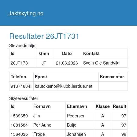
Jaktskyting.no
Jaktskyting.no
Resultater
26JT1731
Stevnedetaljer
Id
Gren
Dato
Kontakt
26JT1731
JT
21.06.2026
Svein Ole Sandvik
Telefon
Epost
Kommentar
91374634
kautokeino@klubb.leirdue.net
Skyteresultater
Id
Fornavn
Etternavn
Klasse
Result
1539659
Jim
Pedersen
A
97
1681584
Per Aune
Buljo
A
97
1564035
Frode
Johansen
A
96