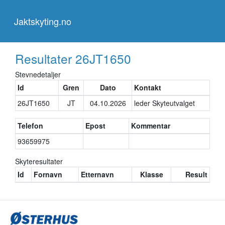
Jaktskyting.no
Jaktskyting.no
Resultater
26JT1650
Stevnedetaljer
Id
Gren
Dato
Kontakt
26JT1650
JT
04.10.2026
leder Skyteutvalget
Telefon
Epost
Kommentar
93659975
Skyteresultater
Id
Fornavn
Etternavn
Klasse
Result